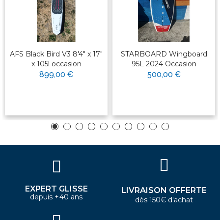
AFS Black Bird V3 8'4" x 17"
STARBOARD Wingboard
x 105l occasion
95L 2024 Occasion
899,00 €
500,00 €
EXPERT GLISSE
LIVRAISON OFFERTE
depuis +40 ans
dès 150€ d'achat