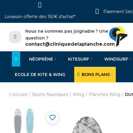
Paiement Séc
Livraison offerte dès 150€ d'achat*
Nous ne sommes pas joignable ? Une
question ?
contact@cliniquedelaplanche.com
NÉOPRÈNE
KITESURF
WINDSURF
ECOLE DE KITE & WING
BONS PLANS
Accueil
Sports Nautiques
Wing
Planches Wing
DUO