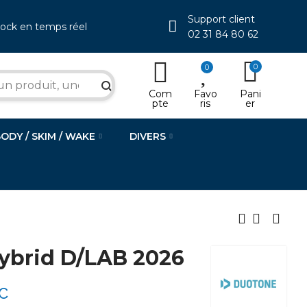
Support client
tock en temps réel
02 31 84 80 62
0
0
search
Com
Favo
Pani
pte
ris
er
BODY / SKIM / WAKE
DIVERS
brid D/LAB 2026
C