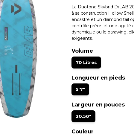
La Duotone Skybrid D/LAB 2026
à sa construction Hollow She
encastré et un diamond tail o
contrôle précis et une agilité 
dynamique ou le parawing, elle
exigeants.
Volume
70 Litres
Longueur en pieds
5'7"
Largeur en pouces
20.50"
Couleur