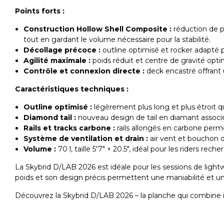
Points forts :
Construction Hollow Shell Composite :
réduction de p
tout en gardant le volume nécessaire pour la stabilité.
Décollage précoce :
outline optimisé et rocker adapté 
Agilité maximale :
poids réduit et centre de gravité opti
Contrôle et connexion directe :
deck encastré offrant u
Caractéristiques techniques :
Outline optimisé :
légèrement plus long et plus étroit qu
Diamond tail :
nouveau design de tail en diamant associé à
Rails et tracks carbone :
rails allongés en carbone perme
Système de ventilation et drain :
air vent et bouchon d
Volume :
70 l, taille 5'7" × 20.5", idéal pour les riders r
La Skybrid D/LAB 2026 est idéale pour les sessions de lightw
poids et son design précis permettent une maniabilité et une 
Découvrez la Skybrid D/LAB 2026 – la planche qui combine i