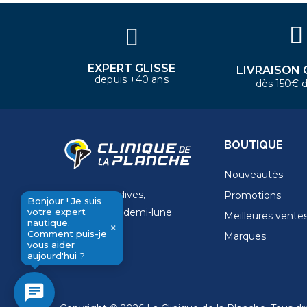
aider aujourd'hui ?
EXPERT GLISSE
LIVRAISON 
depuis +40 ans
dès 150€ d
BOUTIQUE
Nouveautés
11 Rue de la dives,
Promotions
Bonjour ! Je suis
votre expert
4 Place de la demi-lune
Meilleures vente
nautique.
×
14000 Caen
Comment puis-je
Marques
send
vous aider
aujourd'hui ?
chat