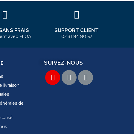
 SANS FRAIS
SUPPORT CLIENT
ent avec FLOA
02 31 84 80 62
SUIVEZ-NOUS
UE
ns
 livraison
gales
énérales de
curisé
ous