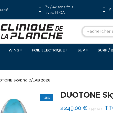
3x / 4x sans frais
urisé
S
avec FLOA
WING
FOIL ELECTRIQUE
SUP
SURF / 
TONE Skybrid D/LAB 2026
DUOTONE Sky
-25%
2 249,00 €
TT
2 998,67 €