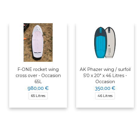
F-ONE rocket wing
AK Phazer wing / surfoil
cross over - Occasion
5'0 x 20" x 46 Litres -
65L
Occasion
980,00 €
350,00 €
65 Litres
46 Litres
×
Bonjour ! Je suis votre expert
nautique. Comment puis-je vous