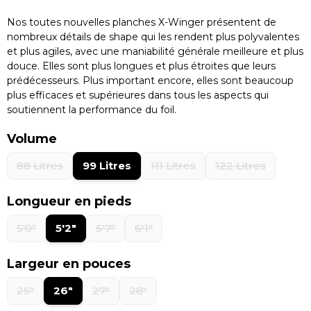
Nos toutes nouvelles planches X-Winger présentent de
nombreux détails de shape qui les rendent plus polyvalentes
et plus agiles, avec une maniabilité générale meilleure et plus
douce. Elles sont plus longues et plus étroites que leurs
prédécesseurs. Plus important encore, elles sont beaucoup
plus efficaces et supérieures dans tous les aspects qui
soutiennent la performance du foil.
Volume
88 Litres
99 Litres
111 Litres
122 Litres
Longueur en pieds
5'0"
5'2"
5'7"
6'1"
Largeur en pouces
25"
26"
27"
28"