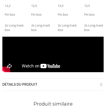
12,2
12,5
12,5
12,5
Fin box
Fin box
Fin box
Fin box
2x Long track
2x Long track
2x Long track
2x Long track
box
box
box
box
DÉTAILS DU PRODUIT
Produit similaire