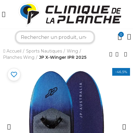
0
search
Accueil
Sports Nautiques
Wing
×
Planches Wing
JP X-Winger IPR 2025
-46,5%
Bonjour ! Je suis votre expert nautique.
Comment puis-je vous aider aujourd'hui ?