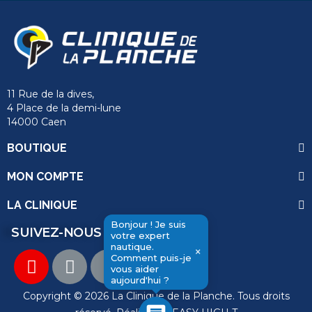
11 Rue de la dives,
4 Place de la demi-lune
14000 Caen
BOUTIQUE
MON COMPTE
LA CLINIQUE
Bonjour ! Je suis
SUIVEZ-NOUS
votre expert
send
nautique.
×
Comment puis-je
vous aider
aujourd'hui ?
Copyright © 2026 La Clinique de la Planche. Tous droits