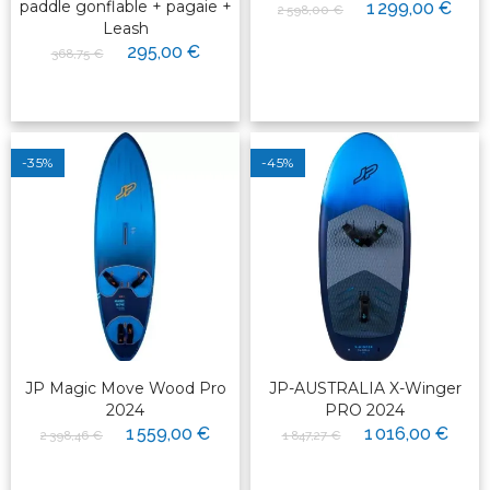
paddle gonflable + pagaie +
1 299,00 €
2 598,00 €
Leash
295,00 €
368,75 €
-35%
-45%
JP Magic Move Wood Pro
JP-AUSTRALIA X-Winger
2024
PRO 2024
1 559,00 €
1 016,00 €
2 398,46 €
1 847,27 €