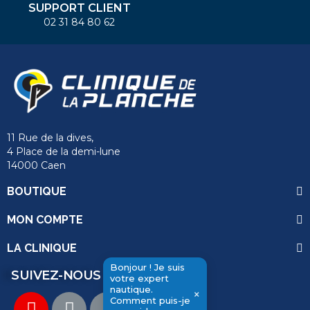
SUPPORT CLIENT
02 31 84 80 62
11 Rue de la dives,
4 Place de la demi-lune
14000 Caen
BOUTIQUE
MON COMPTE
LA CLINIQUE
Bonjour ! Je suis
SUIVEZ-NOUS
votre expert
nautique.
×
send
Comment puis-je