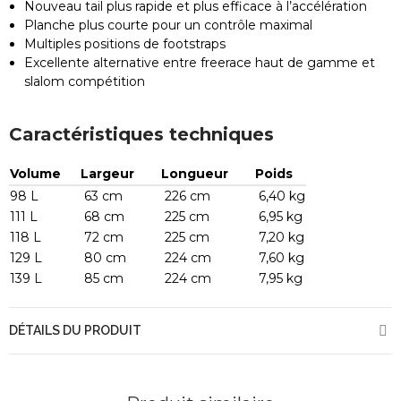
Nouveau tail plus rapide et plus efficace à l’accélération
Planche plus courte pour un contrôle maximal
Multiples positions de footstraps
Excellente alternative entre freerace haut de gamme et
slalom compétition
Caractéristiques techniques
Volume
Largeur
Longueur
Poids
98 L
63 cm
226 cm
6,40 kg
111 L
68 cm
225 cm
6,95 kg
118 L
72 cm
225 cm
7,20 kg
129 L
80 cm
224 cm
7,60 kg
139 L
85 cm
224 cm
7,95 kg
DÉTAILS DU PRODUIT