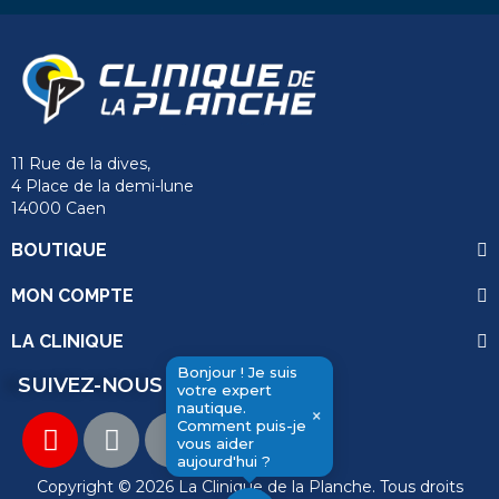
11 Rue de la dives,
4 Place de la demi-lune
14000 Caen
BOUTIQUE
MON COMPTE
LA CLINIQUE
Bonjour ! Je suis
SUIVEZ-NOUS
votre expert
send
nautique.
×
Comment puis-je
vous aider
aujourd'hui ?
Copyright © 2026 La Clinique de la Planche. Tous droits