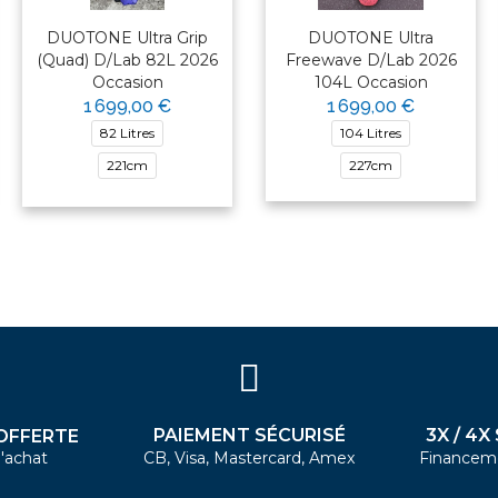
DUOTONE Ultra Grip
DUOTONE Ultra
(Quad) D/Lab 82L 2026
Freewave D/Lab 2026
Occasion
104L Occasion
1 699,00 €
1 699,00 €
82 Litres
104 Litres
221cm
227cm
PAIEMENT SÉCURISÉ
3X / 4X
OFFERTE
'achat
CB, Visa, Mastercard, Amex
Financem