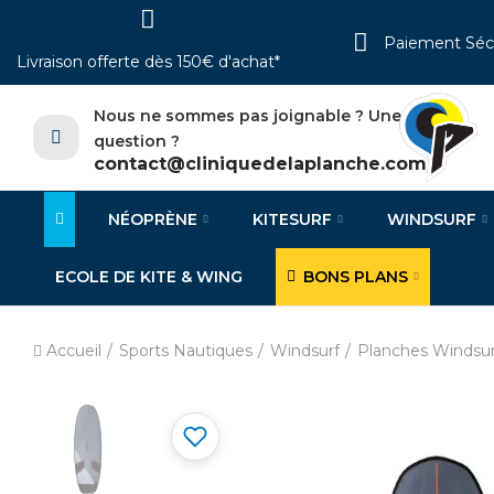
Paiement Séc
Livraison offerte dès 150€ d'achat*
Nous ne sommes pas joignable ? Une
question ?
contact@cliniquedelaplanche.com
NÉOPRÈNE
KITESURF
WINDSURF
ECOLE DE KITE & WING
BONS PLANS
Accueil
Sports Nautiques
Windsurf
Planches Windsur