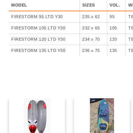
MODEL
SIZES
VOL.
W
FIRESTORM 95 LTD Y30
235 x 62
95
T
FIRESTORM 105 LTD Y30
232 x 65
105
T
FIRESTORM 120 LTD Y30
234 x 70
120
T
FIRESTORM 135 LTD Y30
236 x 75
135
T