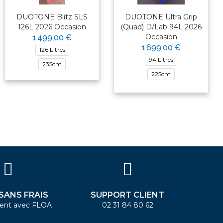
DUOTONE Blitz SLS
DUOTONE Ultra Grip
126L 2026 Occasion
(Quad) D/Lab 94L 2026
Occasion
1 499,00 €
1 699,00 €
126 Litres
94 Litres
235cm
225cm
 SANS FRAIS
SUPPORT CLIENT
ent avec FLOA
02 31 84 80 62