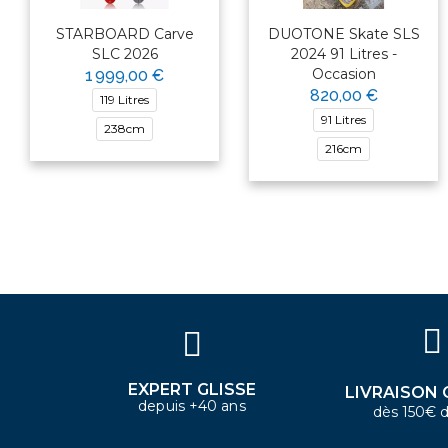
STARBOARD Carve
DUOTONE Skate SLS
SLC 2026
2024 91 Litres -
Occasion
1 999,00 €
820,00 €
119 Litres
91 Litres
238cm
216cm
×
Bonjour ! Je suis votre expert
nautique. Comment puis-je vous
aider aujourd'hui ?
EXPERT GLISSE
LIVRAISON 
depuis +40 ans
dès 150€ d