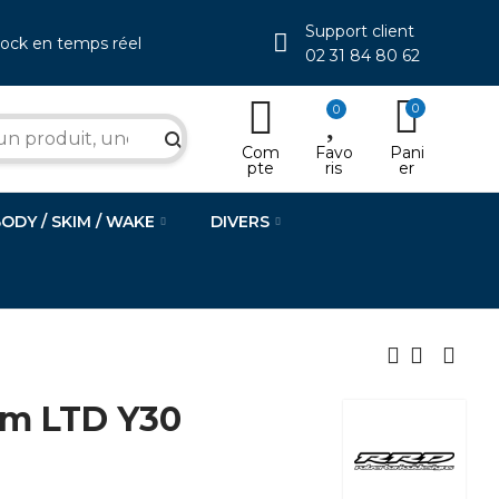
Support client
tock en temps réel
02 31 84 80 62
0
0
search
Com
Favo
Pani
pte
ris
er
BODY / SKIM / WAKE
DIVERS
rm LTD Y30