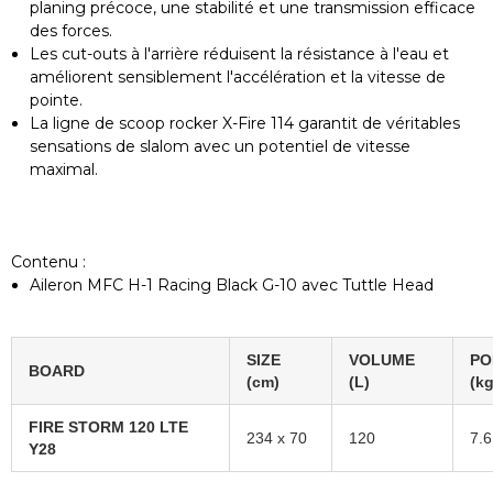
planing précoce, une stabilité et une transmission efficace
des forces.
Les cut-outs à l'arrière réduisent la résistance à l'eau et
améliorent sensiblement l'accélération et la vitesse de
pointe.
La ligne de scoop rocker X-Fire 114 garantit de véritables
sensations de slalom avec un potentiel de vitesse
maximal.
Contenu :
Aileron MFC H-1 Racing Black G-10 avec Tuttle Head
SIZE
VOLUME
PO
BOARD
(cm)
(L)
(kg
FIRE STORM 120 LTE
234 x 70
120
7.6
Y28