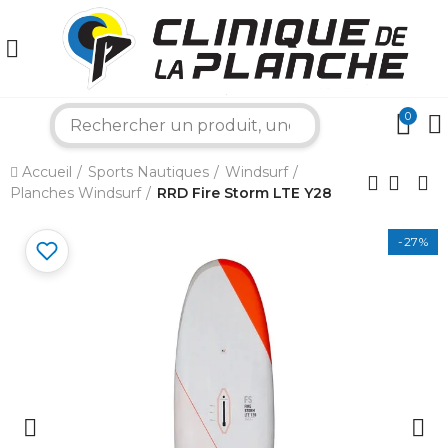
0
search
×
Accueil
Sports Nautiques
Windsurf
Planches Windsurf
RRD Fire Storm LTE Y28
Bonjour ! Je suis votre expert nautique.
Comment puis-je vous aider aujourd'hui ?
-27%