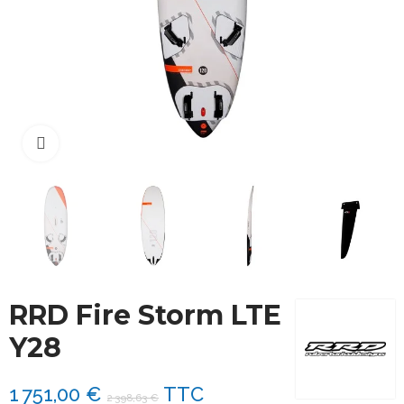
Cliquez pour agrandir
RRD Fire Storm LTE
Y28
1 751,00 €
TTC
2 398,63 €