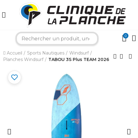
0
search
×
Accueil
Sports Nautiques
Windsurf
Planches Windsurf
TABOU 3S Plus TEAM 2026
Bonjour ! Je suis votre expert nautique.
Comment puis-je vous aider aujourd'hui ?