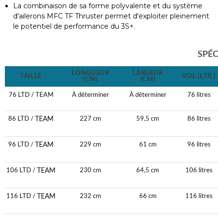
La combinaison de sa forme polyvalente et du système
d'ailerons MFC TF Thruster permet d'exploiter pleinement
le potentiel de performance du 3S+.
SPÉC
LONGUEUR
LARGEUR
TAILLE
VOL (LTR.)
(CM)
(CM)
76 LTD / TEAM
À déterminer
À déterminer
76 litres
TEAM
86 LTD /
227 cm
59,5 cm
86 litres
TEAM
96 LTD /
229 cm
61 cm
96 litres
TEAM
106 LTD /
230 cm
64,5 cm
106 litres
TEAM
116 LTD /
232 cm
66 cm
116 litres