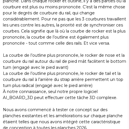
planche. Dans chaque rocker et outline, il y a des parties où la
courbure est plus ou moins prononcée. C’est la même chose
pour le degrés de courbure du rail, qui change
considérablement. Pour ne pas que les 3 courbures travaillent
les unes contre les autres, la priorité est de synchroniser ces
courbes. Cela signifie que là où la courbe de rocker est la plus
prononcée, la courbe de l’outline est également plus
prononcée - tout comme celle des rails. Et vice versa.
La courbe de l’outline plus prononcée, le rocker de nose et la
courbure du rail autour du rail de pied mât facilitent le bottom
turn (engagé avec le pied avant)
La courbe de l’outline plus prononcée, le rocker de tail et la
courbure du rail à l’arrière du strap arrière permettent un top
turn plus radical (engagé avec le pied arrière)
À notre connaissance, seul notre propre logiciel
AI_BOARD_3D peut effectuer cette tâche 3D complexe.
Nous avons commencé à tester ce concept sur des
planches existantes et les améliorations sur chaque planche
étaient telles que nous avons intégré cette caractéristique
de conception à toutes les planches 2026.