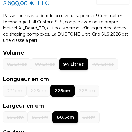
2 699,00 €
TTC
Passe ton niveau de ride au niveau supérieur ! Construit en
technologie Full Custom SLS, conçue avec notre propre
logiciel AI_Board_3D, qui nous permet d’intégrer des tâches
de shaping complexes. La DUOTONE Ultra Grip SLS 2026 est
une classe à part !
Volume
82 Litres
88 Litres
94 Litres
106 Litres
Longueur en cm
221cm
223cm
225cm
228cm
Largeur en cm
58.5cm
59.5cm
60.5cm
63cm