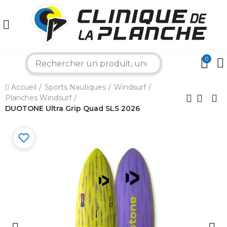
0
search
Accueil
Sports Nautiques
Windsurf
Planches Windsurf
DUOTONE Ultra Grip Quad SLS 2026
×
Bonjour ! Je suis votre expert nautique.
Comment puis-je vous aider aujourd'hui ?