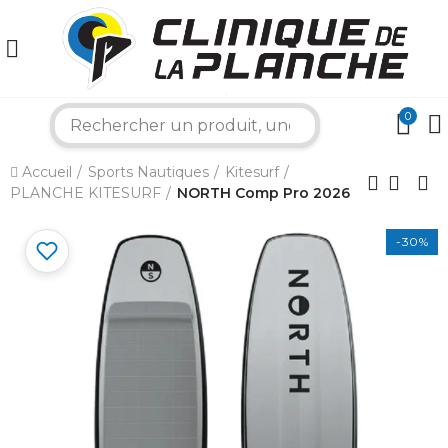
0
search
×
Accueil
Sports Nautiques
Kitesurf
PLANCHE KITESURF
NORTH Comp Pro 2026
Bonjour ! Je suis votre expert nautique.
Comment puis-je vous aider aujourd'hui ?
-30%