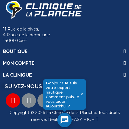
11 Rue de la dives,
4 Place de la demi-lune
14000 Caen
BOUTIQUE
MON COMPTE
LA CLINIQUE
Bonjour ! Je suis
SUIVEZ-NOUS
votre expert
nautique.
×
Comment puis-je
vous aider
send
aujourd'hui ?
Copyright © 2026 La Clinique de la Planche. Tous droits
chat
réservé. Réalisation
EASY HIGH T