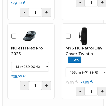
-
+
129,00 €
-
+
NORTH Flex Pro
MYSTIC Patrol Day
2025
Cover Twintip
-10%
239,00 €
71,99 €
79,99 €
-
+
-
+