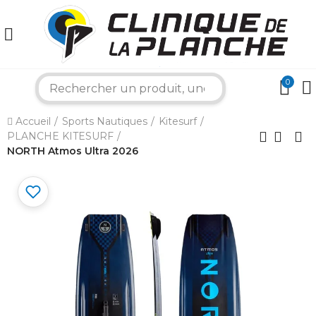
0
search
×
Accueil
Sports Nautiques
Kitesurf
PLANCHE KITESURF
NORTH Atmos Ultra 2026
Bonjour ! Je suis votre expert nautique.
Comment puis-je vous aider aujourd'hui ?