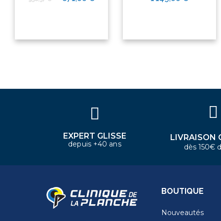
×
Bonjour ! Je suis votre expert
nautique. Comment puis-je vous
aider aujourd'hui ?
EXPERT GLISSE
LIVRAISON 
depuis +40 ans
dès 150€ d
BOUTIQUE
Nouveautés