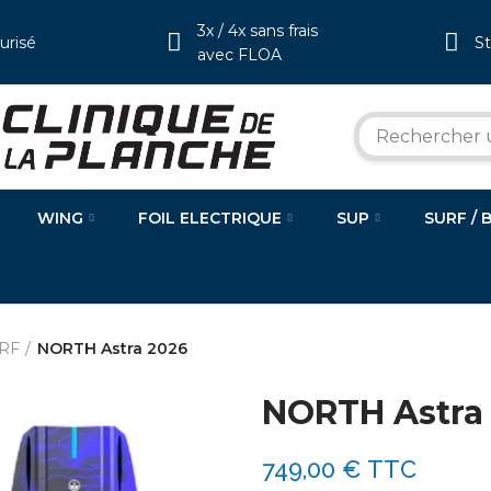
3x / 4x sans frais
urisé
S
avec FLOA
WING
FOIL ELECTRIQUE
SUP
SURF / 
RF
NORTH Astra 2026
NORTH Astra
749,00 €
TTC