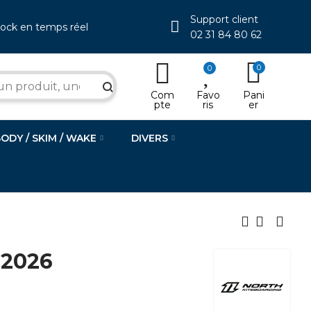
Support client
tock en temps réel
02 31 84 80 62
0
0
search
Com
Favo
Pani
pte
ris
er
BODY / SKIM / WAKE
DIVERS
 2026