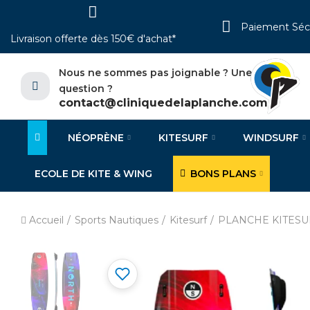
Paiement Séc
Livraison offerte dès 150€ d'achat*
Nous ne sommes pas joignable ? Une
question ?
contact@cliniquedelaplanche.com
NÉOPRÈNE
KITESURF
WINDSURF
ECOLE DE KITE & WING
BONS PLANS
Accueil
Sports Nautiques
Kitesurf
PLANCHE KITESU