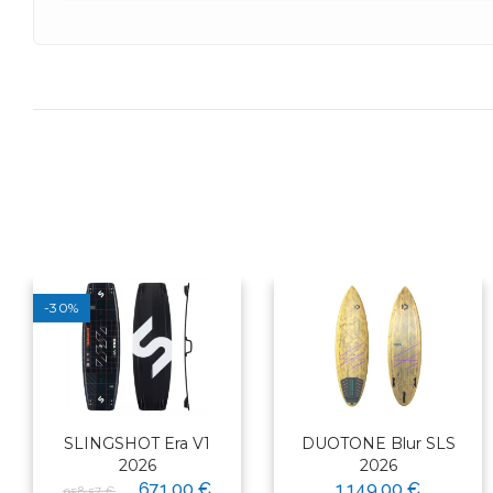
-30%
SLINGSHOT Era V1
DUOTONE Blur SLS
2026
2026
671,00 €
1 149,00 €
958,57 €