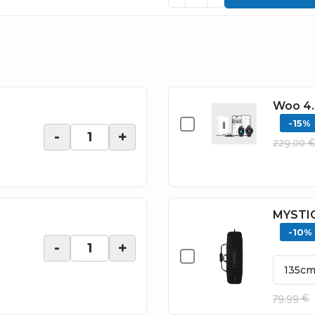
Woo 4.
-15%
-
+
229,00 
MYSTIC
-10%
-
+
79,99 €