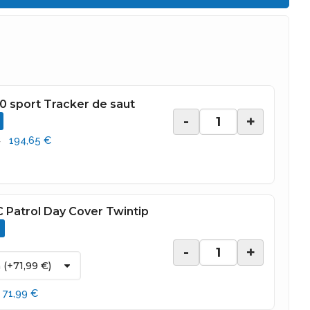
0 sport Tracker de saut
-
+
194,65 €
€
 Patrol Day Cover Twintip
-
+
71,99 €