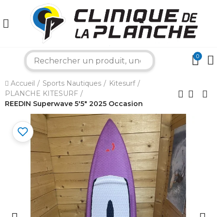
0
search
×
Accueil
Sports Nautiques
Kitesurf
PLANCHE KITESURF
Bonjour ! Je suis votre expert nautique.
Comment puis-je vous aider aujourd'hui ?
REEDIN Superwave 5'5" 2025 Occasion