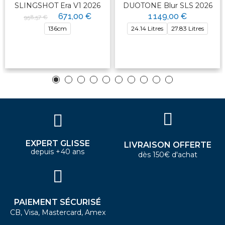
SLINGSHOT Era V1 2026
DUOTONE Blur SLS 2026
671,00 €
1 149,00 €
958,57 €
136cm
24.14 Litres
27.83 Litres
EXPERT GLISSE
LIVRAISON OFFERTE
depuis +40 ans
dès 150€ d'achat
PAIEMENT SÉCURISÉ
CB, Visa, Mastercard, Amex