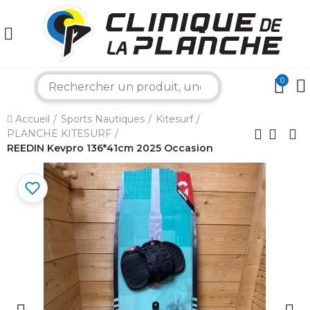
0
×
search
Accueil
Sports Nautiques
Kitesurf
PLANCHE KITESURF
Bonjour ! Je suis votre expert nautique.
Comment puis-je vous aider aujourd'hui ?
REEDIN Kevpro 136*41cm 2025 Occasion