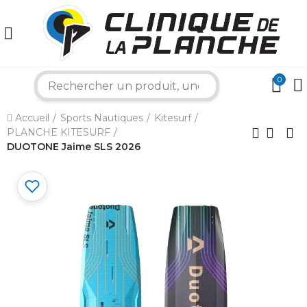
0
search
×
Accueil
Sports Nautiques
Kitesurf
PLANCHE KITESURF
Bonjour ! Je suis votre expert nautique.
DUOTONE Jaime SLS 2026
Comment puis-je vous aider aujourd'hui ?