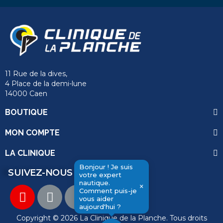
11 Rue de la dives,
4 Place de la demi-lune
14000 Caen
BOUTIQUE
MON COMPTE
LA CLINIQUE
Bonjour ! Je suis
SUIVEZ-NOUS
votre expert
nautique.
×
Comment puis-je
send
vous aider
aujourd'hui ?
Copyright © 2026 La Clinique de la Planche. Tous droits