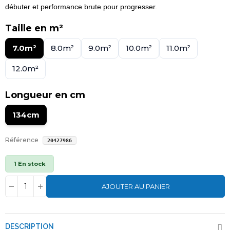
débuter et performance brute pour progresser.
Taille en m²
7.0m²
8.0m²
9.0m²
10.0m²
11.0m²
12.0m²
Longueur en cm
134cm
Référence
20427986
1 En stock
AJOUTER AU PANIER
DESCRIPTION