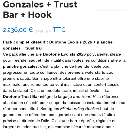
Gonzales + Trust
Bar + Hook
2 236,00 €
TTC
3 194,29 €
Pack complet kitesurf :
Duotone Evo sls 2026
+ planche
gonzales + trust bar
Ce pack allie une aile
Duotone Evo sls 2026
polyvalente, idéale
pour freeride, saut et ride intuitif dans toutes les conditions allié à la
planche gonzales
, c'est la planche de freeride idéale pour
progresser en toute confiance, des premiers waterstarts aux
premiers sauts. Son shape ultra-tolérant offre une stabilité
maximale, une remontée au vent instinctive et un confort absolu
dans le clapot. C'est un modèle facile, intuitif et évolutif. La
Duotone Trust Bar
intègre le largage
Iron Heart V
, la référence
absolue en sécurité pour couper la puissance instantanément et se
réarmer sans effort. Ses lignes
Fliteboarding Robline
haut de
gamme ne se détendent pas, garantissant une réactivité ultra-
précise et directe de l'aile. C’est une barre épurée, réglable en
largeur et indestructible, qui combine sécurité maximale pour