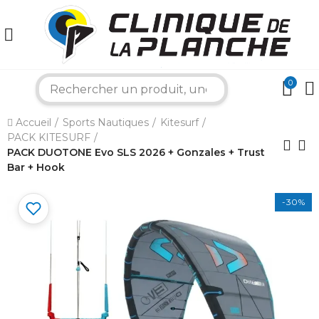
0
search
×
Accueil
Sports Nautiques
Kitesurf
PACK KITESURF
PACK DUOTONE Evo SLS 2026 + Gonzales + Trust
Bar + Hook
Bonjour ! Je suis votre expert nautique.
Comment puis-je vous aider aujourd'hui ?
-30%