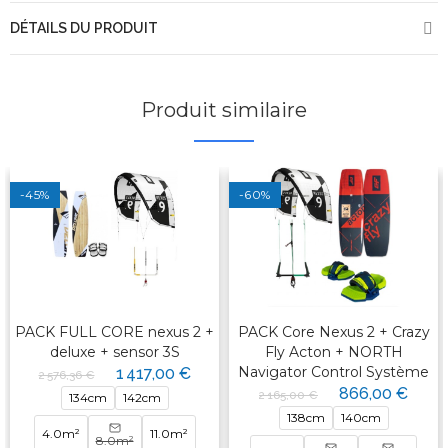
DÉTAILS DU PRODUIT
Produit similaire
-45%
-60%
PACK FULL CORE nexus 2 +
PACK Core Nexus 2 + Crazy
deluxe + sensor 3S
Fly Acton + NORTH
Navigator Control Système
1 417,00 €
2 576,36 €
866,00 €
2 165,00 €
134cm
142cm
138cm
140cm
4.0m²
11.0m²
8.0m²