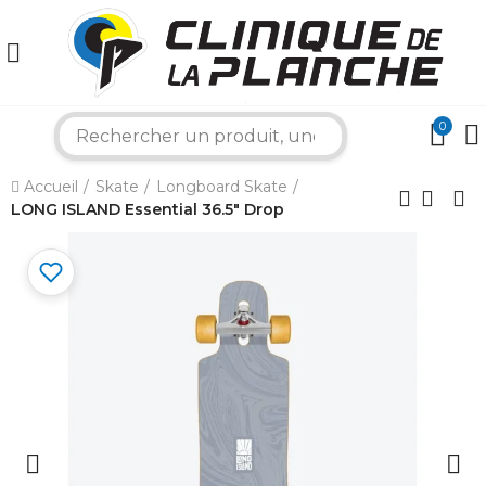
0
×
search
Accueil
Skate
Longboard Skate
Bonjour ! Je suis votre expert nautique.
LONG ISLAND Essential 36.5" Drop
Comment puis-je vous aider aujourd'hui ?