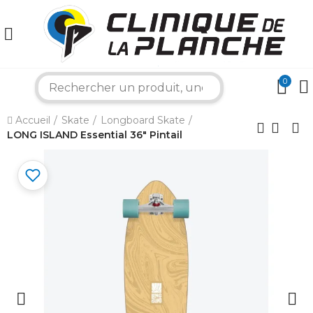
0
×
search
Accueil
Skate
Longboard Skate
Bonjour ! Je suis votre expert nautique.
LONG ISLAND Essential 36" Pintail
Comment puis-je vous aider aujourd'hui ?