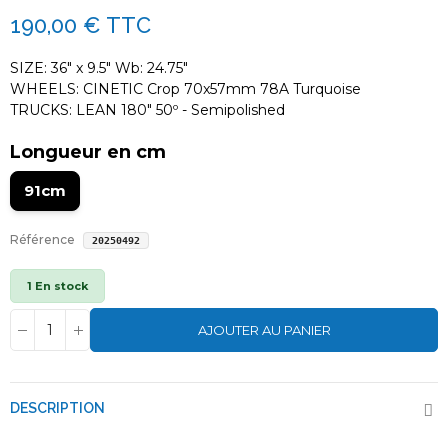
190,00 €
TTC
SIZE: 36" x 9.5" Wb: 24.75"
WHEELS: CINETIC Crop 70x57mm 78A Turquoise
TRUCKS: LEAN 180" 50º - Semipolished
Longueur en cm
91cm
Référence
20250492
1 En stock
AJOUTER AU PANIER
DESCRIPTION