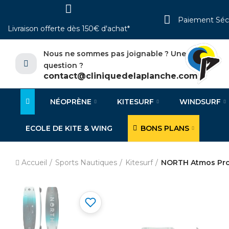
Paiement Séc
Livraison offerte dès 150€ d'achat*
Nous ne sommes pas joignable ? Une
question ?
contact@cliniquedelaplanche.com
NÉOPRÈNE
KITESURF
WINDSURF
ECOLE DE KITE & WING
BONS PLANS
Accueil
Sports Nautiques
Kitesurf
NORTH Atmos Pro