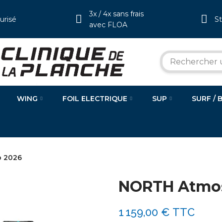
3x / 4x sans frais
urisé
S
avec FLOA
WING
FOIL ELECTRIQUE
SUP
SURF / 
 2026
NORTH Atmos
1 159,00 €
TTC