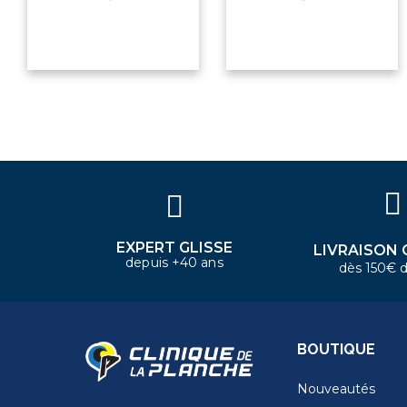
×
Bonjour ! Je suis votre expert
nautique. Comment puis-je vous
aider aujourd'hui ?
EXPERT GLISSE
LIVRAISON 
depuis +40 ans
dès 150€ d
BOUTIQUE
Nouveautés