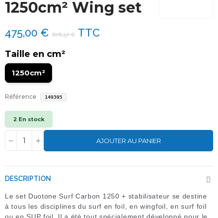
1250cm² Wing set
475,00 €
TTC
678,57 €
Taille en cm²
1250cm²
Référence
149395
2 En stock
AJOUTER AU PANIER
DESCRIPTION
Le set Duotone Surf Carbon 1250 + stabilisateur se destine
à tous les disciplines du surf en foil, en wingfoil, en surf foil
ou en SUP foil. Il a été tout spécialement développé pour le