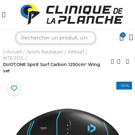
0
search
×
Accueil
Sports Nautiques
Kitesurf
KITE FOIL
Bonjour ! Je suis votre expert nautique.
Comment puis-je vous aider aujourd'hui ?
DUOTONE Spirit Surf Carbon 1250cm² Wing
set
-30%