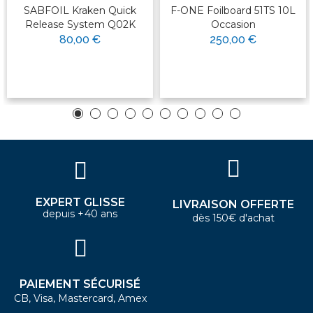
SABFOIL Kraken Quick
F-ONE Foilboard 51TS 10L
Release System Q02K
Occasion
80,00 €
250,00 €
EXPERT GLISSE
LIVRAISON OFFERTE
depuis +40 ans
dès 150€ d'achat
PAIEMENT SÉCURISÉ
CB, Visa, Mastercard, Amex