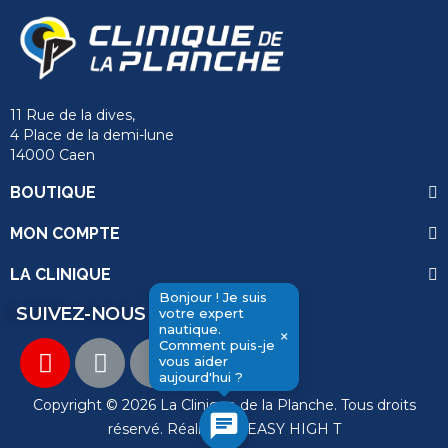
11 Rue de la dives,
4 Place de la demi-lune
14000 Caen
BOUTIQUE
MON COMPTE
LA CLINIQUE
Bonjour ! Je suis
send
SUIVEZ-NOUS
votre expert
nautique.
×
Comment puis-je
vous aider
aujourd'hui ?
Copyright © 2026 La Clinique de la Planche. Tous droits
chat
réservé. Réalisation
EASY HIGH T