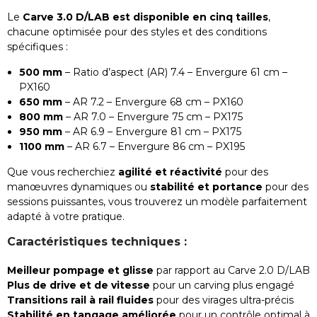
Le
Carve 3.0 D/LAB est disponible en cinq tailles
,
chacune optimisée pour des styles et des conditions
spécifiques :
500 mm
– Ratio d’aspect (AR) 7.4 – Envergure 61 cm –
PX160
650 mm
– AR 7.2 – Envergure 68 cm – PX160
800 mm
– AR 7.0 – Envergure 75 cm – PX175
950 mm
– AR 6.9 – Envergure 81 cm – PX175
1100 mm
– AR 6.7 – Envergure 86 cm – PX195
Que vous recherchiez
agilité et réactivité
pour des
manœuvres dynamiques ou
stabilité et portance
pour des
sessions puissantes, vous trouverez un modèle parfaitement
adapté à votre pratique.
Caractéristiques techniques :
Meilleur pompage et glisse
par rapport au Carve 2.0 D/LAB
Plus de drive et de vitesse
pour un carving plus engagé
Transitions rail à rail fluides
pour des virages ultra-précis
Stabilité en tangage améliorée
pour un contrôle optimal à