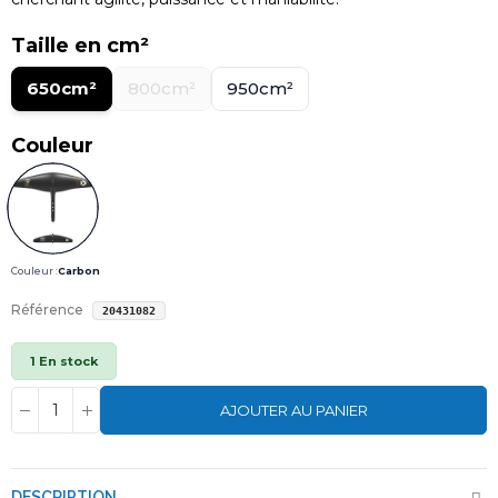
Taille en cm²
650cm²
800cm²
950cm²
Couleur
Couleur :
Carbon
Référence
20431082
1 En stock
AJOUTER AU PANIER
DESCRIPTION