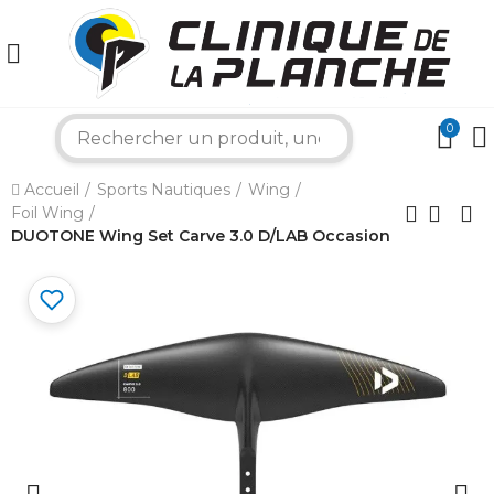
0
search
Accueil
Sports Nautiques
Wing
×
Foil Wing
DUOTONE Wing Set Carve 3.0 D/LAB Occasion
Bonjour ! Je suis votre expert nautique.
Comment puis-je vous aider aujourd'hui ?