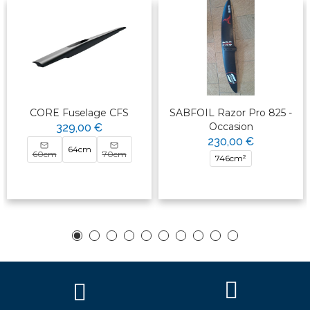
CORE Fuselage CFS
SABFOIL Razor Pro 825 -
Occasion
329,00 €
230,00 €
64cm
60cm
70cm
746cm²