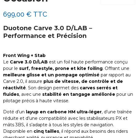
699,00 €
TTC
Duotone Carve 3.0 D/LAB –
Performance et Précision
Front Wing + Stab
Le
Carve 3.0 D/LAB
est un foil haute performance conçu
pour le
surf, freestyle, prone et kite foiling
. Offrant une
meilleure glisse et un pompage optimisé
par rapport au
Carve 2.0, il assure
plus de vitesse, de contrôle et de
réactivité
. Son design permet des
carves serrés et
fluides
, avec une
stabilité en tangage améliorée
pour un
pilotage précis à haute vitesse.
Doté d’un
layup en carbone HM ultra-léger
, d’une traînée
réduite et d’une compatibilité avec les stabilisateurs PX et
mâts 3BS, il s’adapte à tous les styles de navigation.
Disponible en
cinq tailles
, il répond aux besoins des riders
cherchant agilité, puissance et maniabilité.