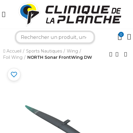
0
search
×
Accueil
Sports Nautiques
Wing
Foil Wing
NORTH Sonar FrontWing DW
Bonjour ! Je suis votre expert nautique.
Comment puis-je vous aider aujourd'hui ?