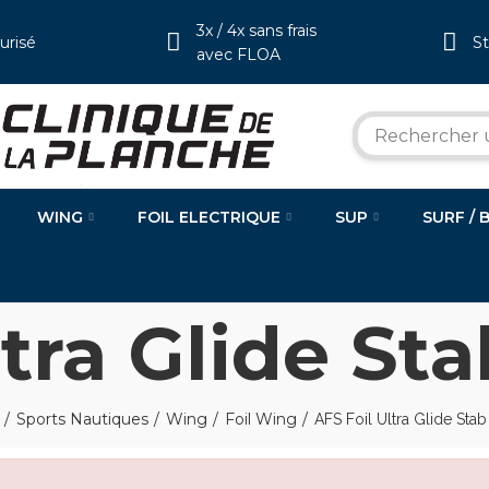
3x / 4x sans frais
urisé
S
avec FLOA
WING
FOIL ELECTRIQUE
SUP
SURF / 
ltra Glide St
Sports Nautiques
Wing
Foil Wing
AFS Foil Ultra Glide Sta