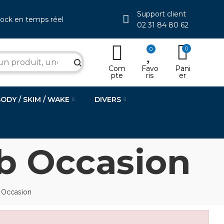
Support client
tock en temps réel
02 31 84 80 62
0
0
search
Com
Favo
Pani
pte
ris
er
BODY / SKIM / WAKE
DIVERS
ab Occasion
b Occasion