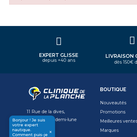
×
Bonjour ! Je suis votre expert
nautique. Comment puis-je vous
aider aujourd'hui ?
EXPERT GLISSE
LIVRAISON 
depuis +40 ans
dès 150€ d
BOUTIQUE
Nouveautés
11 Rue de la dives,
Promotions
4 Place de la demi-lune
Bonjour ! Je suis
Meilleures vente
votre expert
14000 Caen
nautique.
Marques
×
Comment puis-je