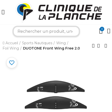
0
search
Accueil
Sports Nautiques
Wing
×
Foil Wing
DUOTONE Front Wing Free 2.0
Bonjour ! Je suis votre expert nautique.
Comment puis-je vous aider aujourd'hui ?