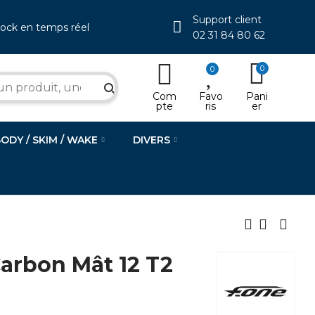
Support client
tock en temps réel
02 31 84 80 62
0
0
search
Com
Favo
Pani
pte
ris
er
BODY / SKIM / WAKE
DIVERS
arbon Mât 12 T2