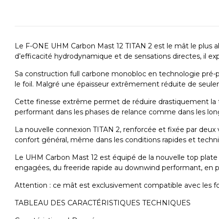
Le F-ONE UHM Carbon Mast 12 TITAN 2 est le mât le plus abo
d’efficacité hydrodynamique et de sensations directes, il ex
Sa construction full carbone monobloc en technologie pré-p
le foil. Malgré une épaisseur extrêmement réduite de seulem
Cette finesse extrême permet de réduire drastiquement la traîn
performant dans les phases de relance comme dans les longu
La nouvelle connexion TITAN 2, renforcée et fixée par deux vis 
confort général, même dans les conditions rapides et techn
Le UHM Carbon Mast 12 est équipé de la nouvelle top plate F-
engagées, du freeride rapide au downwind performant, en pas
Attention : ce mât est exclusivement compatible avec les f
TABLEAU DES CARACTÉRISTIQUES TECHNIQUES