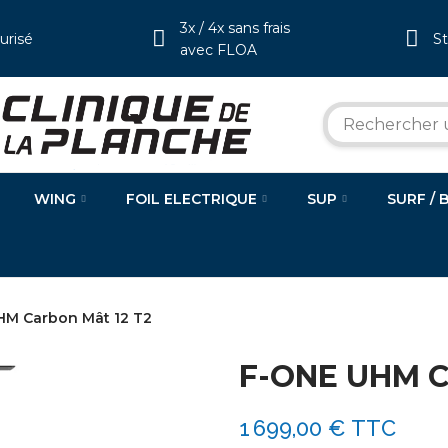
3x / 4x sans frais
urisé
S
avec FLOA
WING
FOIL ELECTRIQUE
SUP
SURF / 
HM Carbon Mât 12 T2
F-ONE UHM C
1 699,00 €
TTC