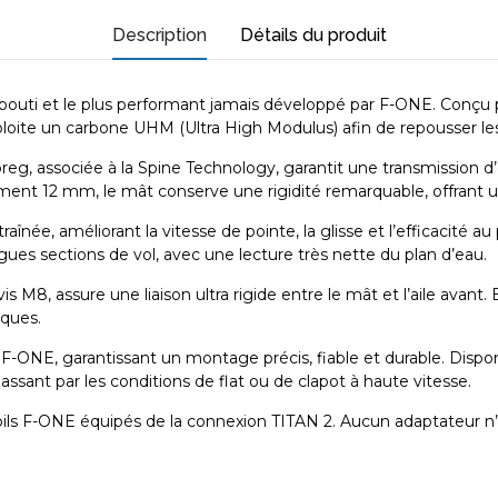
Description
Détails du produit
uti et le plus performant jamais développé par F-ONE. Conçu po
ploite un carbone UHM (Ultra High Modulus) afin de repousser les 
reg, associée à la Spine Technology, garantit une transmission 
ent 12 mm, le mât conserve une rigidité remarquable, offrant un p
ée, améliorant la vitesse de pointe, la glisse et l’efficacité au p
es sections de vol, avec une lecture très nette du plan d’eau.
M8, assure une liaison ultra rigide entre le mât et l’aile avant. Ell
iques.
ONE, garantissant un montage précis, fiable et durable. Disponib
sant par les conditions de flat ou de clapot à haute vitesse.
oils F-ONE équipés de la connexion TITAN 2. Aucun adaptateur n’