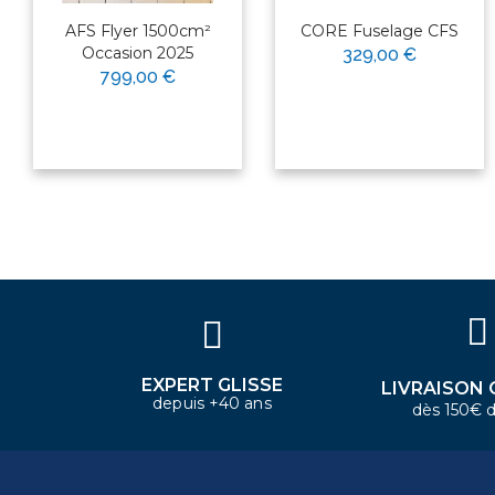
AFS Flyer 1500cm²
CORE Fuselage CFS
Occasion 2025
329,00 €
799,00 €
×
Bonjour ! Je suis votre expert
nautique. Comment puis-je vous
aider aujourd'hui ?
EXPERT GLISSE
LIVRAISON 
depuis +40 ans
dès 150€ d