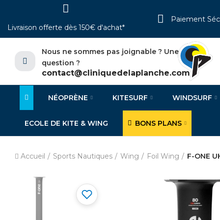
Paiement Séc
Livraison offerte dès 150€ d'achat*
Nous ne sommes pas joignable ? Une
question ?
contact@cliniquedelaplanche.com
NÉOPRÈNE
KITESURF
WINDSURF
ECOLE DE KITE & WING
BONS PLANS
Accueil
Sports Nautiques
Wing
Foil Wing
F-ONE U