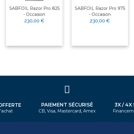
SABFOIL Razor Pro 825
SABFOIL Razor Pro 975
- Occasion
- Occasion
230,00 €
230,00 €
PAIEMENT SÉCURISÉ
3X / 4X
OFFERTE
'achat
CB, Visa, Mastercard, Amex
Financem