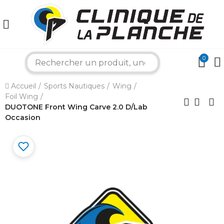
0
search
×
Accueil
Sports Nautiques
Wing
Foil Wing
Bonjour ! Je suis votre expert nautique.
Comment puis-je vous aider aujourd'hui ?
DUOTONE Front Wing Carve 2.0 D/Lab
Occasion