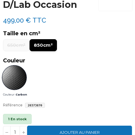
D/Lab Occasion
499,00 €
TTC
Taille en cm²
650cm²
850cm²
Couleur
Couleur :
Carbon
Référence
20373870
1 En stock
AJOUTER AU PANIER