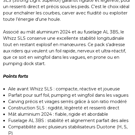
SLS (Strong Light Superior) garantit rigidité et légèreté, pour
un ressenti direct et précis sous les pieds. C’est le choix idéal
pour enchaîner les courbes, carver avec fluidité ou exploiter
toute l’énergie d’une houle.
Associé au mât aluminium 2024 et au fuselage AL 3BS, le
Whizz SLS conserve une excellente stabilité longitudinale
tout en restant explosif en manœuvres. Ce pack s’adresse
aux riders qui veulent un foil rapide, nerveux et ultra-réactif,
que ce soit en wingfoil dans les vagues, en prone ou en
pumping dock start.
Points forts
Aile avant Whizz SLS : compacte, réactive et joueuse
Parfait pour surf foil, pumping et wingfoil dans les vagues
Carving précis et virages serrés grâce à son ratio modéré
Construction SLS : rigidité, légèreté et ressenti direct
Mât aluminium 2024 : fiable, rigide et abordable
Fuselage AL 3BS : stabilité et alignement parfait des ailes
Compatibilité avec plusieurs stabilisateurs Duotone (H, S,
P)