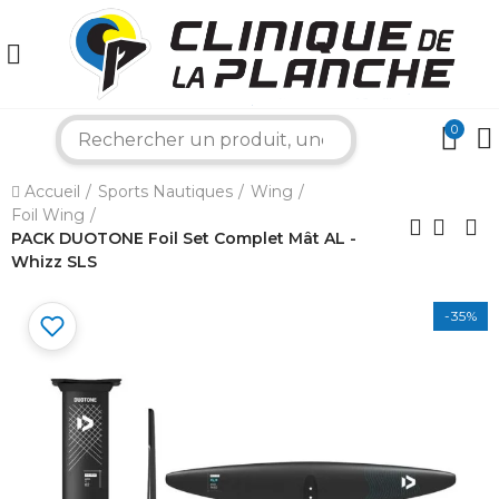
0
search
×
Accueil
Sports Nautiques
Wing
Foil Wing
PACK DUOTONE Foil Set Complet Mât AL -
Bonjour ! Je suis votre expert nautique.
Comment puis-je vous aider aujourd'hui ?
Whizz SLS
-35%