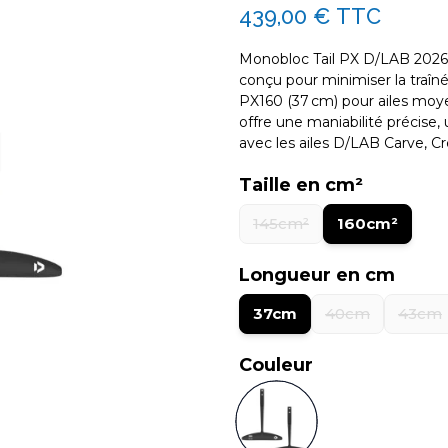
439,00 €
TTC
Monobloc Tail PX D/LAB 2026 
conçu pour minimiser la traîné
PX160 (37 cm) pour ailes moyen
offre une maniabilité précise
avec les ailes D/LAB Carve, Cr
Taille en cm²
145cm²
160cm²
Longueur en cm
37cm
40cm
43cm
Couleur