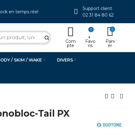
Support client
tock en temps réel
02 31 84 80 62
0
0
search
Com
Favo
Pani
pte
ris
er
BODY / SKIM / WAKE
DIVERS
obloc-Tail PX