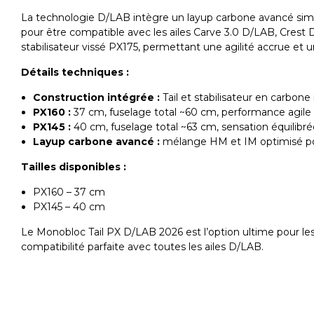
La technologie D/LAB intègre un layup carbone avancé simulé
pour être compatible avec les ailes Carve 3.0 D/LAB, Crest D
stabilisateur vissé PX175, permettant une agilité accrue et un
Détails techniques :
Construction intégrée :
Tail et stabilisateur en carbo
PX160 :
37 cm, fuselage total ~60 cm, performance agile
PX145 :
40 cm, fuselage total ~63 cm, sensation équilibrée
Layup carbone avancé :
mélange HM et IM optimisé pour
Tailles disponibles :
PX160 – 37 cm
PX145 – 40 cm
Le Monobloc Tail PX D/LAB 2026 est l’option ultime pour les
compatibilité parfaite avec toutes les ailes D/LAB.