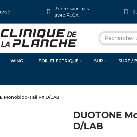
3x / 4x sans frais
urisé
S
avec FLOA
WING
FOIL ELECTRIQUE
SUP
SURF / 
 Monobloc-Tail PX D/LAB
DUOTONE Mon
D/LAB