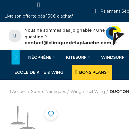
Paiement Séc
Livraison offerte dès 150€ d'achat*
Nous ne sommes pas joignable ? Une
question ?
contact@cliniquedelaplanche.com
NÉOPRÈNE
KITESURF
WINDSURF
ECOLE DE KITE & WING
BONS PLANS
Accueil
Sports Nautiques
Wing
Foil Wing
DUOTONE