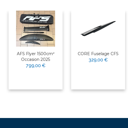
AFS Flyer 1500cm²
CORE Fuselage CFS
Occasion 2025
329,00 €
799,00 €
×
Bonjour ! Je suis votre expert
nautique. Comment puis-je vous
aider aujourd'hui ?