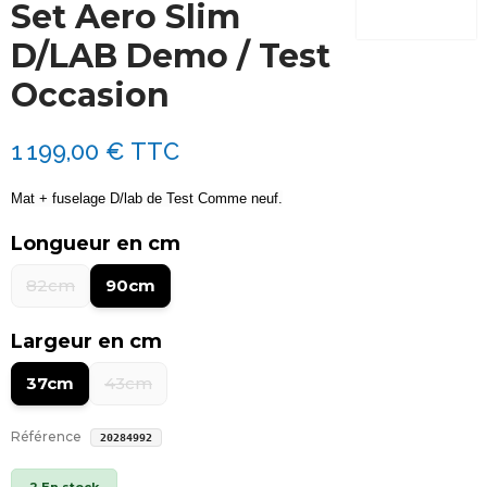
Set Aero Slim
D/LAB Demo / Test
Occasion
1 199,00 €
TTC
Mat + fuselage D/lab de Test Comme neuf.
Longueur en cm
82cm
90cm
Largeur en cm
37cm
43cm
Référence
20284992