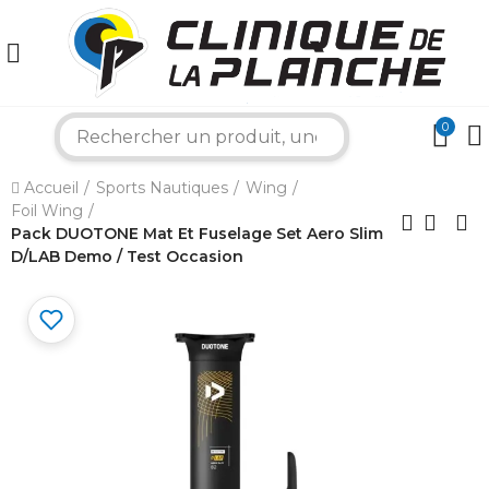
0
search
×
Accueil
Sports Nautiques
Wing
Foil Wing
Bonjour ! Je suis votre expert nautique.
Comment puis-je vous aider aujourd'hui ?
Pack DUOTONE Mat Et Fuselage Set Aero Slim
D/LAB Demo / Test Occasion