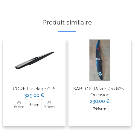
Produit similaire
CORE Fuselage CFS
SABFOIL Razor Pro 825 -
Occasion
329,00 €
230,00 €
64cm
60cm
70cm
746cm²