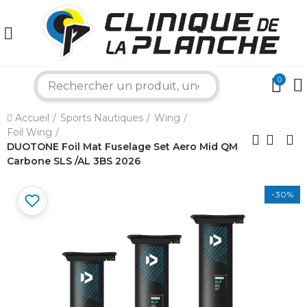
0
search
×
Accueil
Sports Nautiques
Wing
Foil Wing
DUOTONE Foil Mat Fuselage Set Aero Mid QM
Carbone SLS /AL 3BS 2026
Bonjour ! Je suis votre expert nautique.
Comment puis-je vous aider aujourd'hui ?
-30%