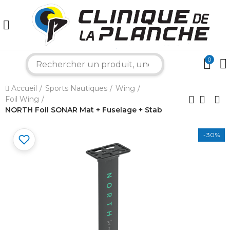
0
search
×
Accueil
Sports Nautiques
Wing
Foil Wing
Bonjour ! Je suis votre expert nautique.
NORTH Foil SONAR Mat + Fuselage + Stab
Comment puis-je vous aider aujourd'hui ?
-30%