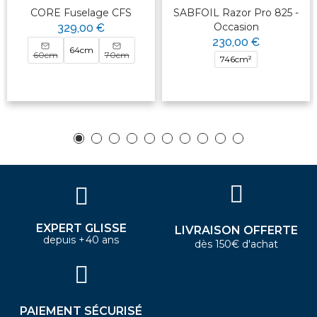
CORE Fuselage CFS
SABFOIL Razor Pro 825 -
Occasion
329,00 €
230,00 €
64cm
60cm
70cm
746cm²
EXPERT GLISSE
LIVRAISON OFFERTE
depuis +40 ans
dès 150€ d'achat
PAIEMENT SÉCURISÉ