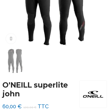
Cliquez pour agrandir
O'NEILL superlite
john
60,00 €
TTC
100,00 €