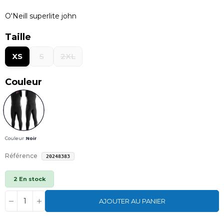
O'Neill superlite john
Taille
XS
S
2XL
Couleur
Couleur :
Noir
Référence
20248383
2 En stock
AJOUTER AU PANIER