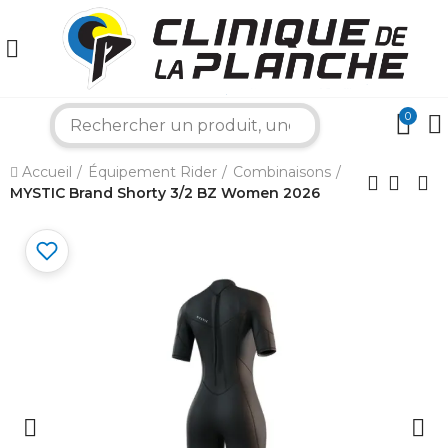
0
search
×
Accueil
Équipement Rider
Combinaisons
MYSTIC Brand Shorty 3/2 BZ Women 2026
Bonjour ! Je suis votre expert nautique.
Comment puis-je vous aider aujourd'hui ?