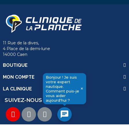
11 Rue de la dives,
4 Place de la demi-lune
14000 Caen
BOUTIQUE
MON COMPTE
Bonjour ! Je suis
votre expert
nautique.
×
LA CLINIQUE
Comment puis-je
vous aider
send
SUIVEZ-NOUS
aujourd'hui ?
chat
Copyright © 2026 La Clinique de la Planche. Tous droits