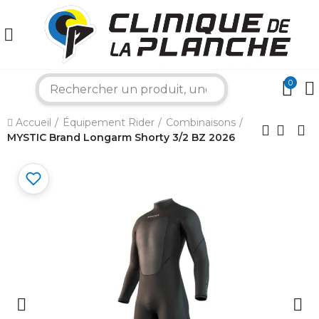
0
search
×
Accueil
Équipement Rider
Combinaisons
MYSTIC Brand Longarm Shorty 3/2 BZ 2026
Bonjour ! Je suis votre expert nautique.
Comment puis-je vous aider aujourd'hui ?