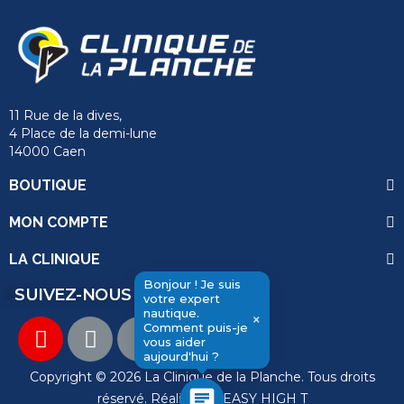
11 Rue de la dives,
4 Place de la demi-lune
14000 Caen
BOUTIQUE
MON COMPTE
LA CLINIQUE
Bonjour ! Je suis
SUIVEZ-NOUS
votre expert
nautique.
×
Comment puis-je
vous aider
send
aujourd'hui ?
Copyright © 2026 La Clinique de la Planche. Tous droits
chat
réservé. Réalisation
EASY HIGH T