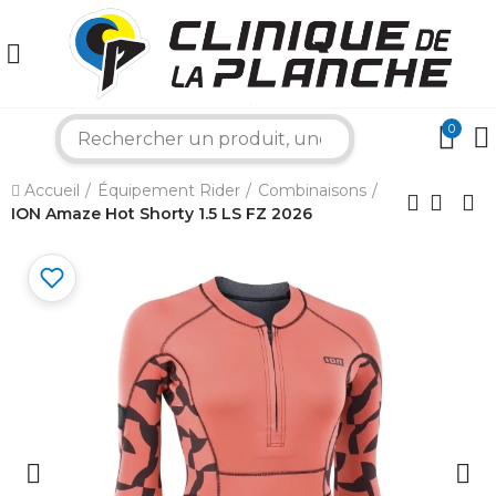
0
search
×
Accueil
Équipement Rider
Combinaisons
ION Amaze Hot Shorty 1.5 LS FZ 2026
Bonjour ! Je suis votre expert nautique.
Comment puis-je vous aider aujourd'hui ?