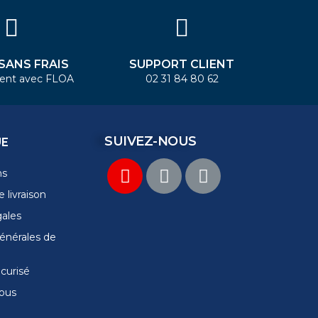
 SANS FRAIS
SUPPORT CLIENT
ent avec FLOA
02 31 84 80 62
SUIVEZ-NOUS
UE
ns
 livraison
gales
énérales de
curisé
ous