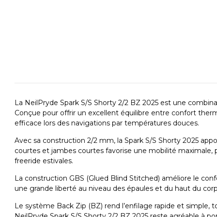
La NeilPryde Spark S/S Shorty 2/2 BZ 2025 est une combinaiso
Conçue pour offrir un excellent équilibre entre confort ther
efficace lors des navigations par températures douces.
Avec sa construction 2/2 mm, la Spark S/S Shorty 2025 appor
courtes et jambes courtes favorise une mobilité maximale, 
freeride estivales.
La construction GBS (Glued Blind Stitched) améliore le conf
une grande liberté au niveau des épaules et du haut du corps,
Le système Back Zip (BZ) rend l’enfilage rapide et simple, 
NeilPryde Spark S/S Shorty 2/2 BZ 2025 reste agréable à por