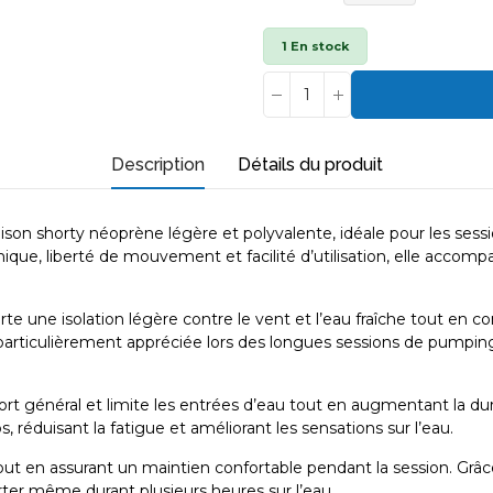
1 En stock
Description
Détails du produit
n shorty néoprène légère et polyvalente, idéale pour les sessions
mique, liberté de mouvement et facilité d’utilisation, elle accom
te une isolation légère contre le vent et l’eau fraîche tout en
particulièrement appréciée lors des longues sessions de pumpin
ort général et limite les entrées d’eau tout en augmentant la d
 réduisant la fatigue et améliorant les sensations sur l’eau.
tout en assurant un maintien confortable pendant la session. Gr
ter même durant plusieurs heures sur l’eau.