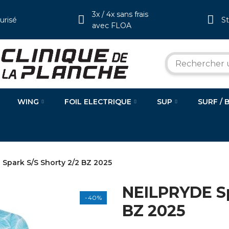
3x / 4x sans frais
urisé
S
avec FLOA
WING
FOIL ELECTRIQUE
SUP
SURF / 
Spark S/S Shorty 2/2 BZ 2025
NEILPRYDE Sp
-40%
BZ 2025