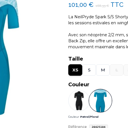
101,00 €
TTC
168,33 €
La NeilPryde Spark S/S Shorty
les sessions estivales en wingfo
Avec son néoprène 2/2 mm, s
Back Zip, elle offre un excell
mouvement maximale dans le
Taille
XS
S
M
L
Couleur
Couleur :
Petrol/Floral
Référence
20425104