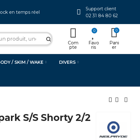
Support client
tock en temps réel
02 31 84 80 62
0
0
search
Com
Favo
Pani
pte
ris
er
BODY / SKIM / WAKE
DIVERS
ark S/S Shorty 2/2