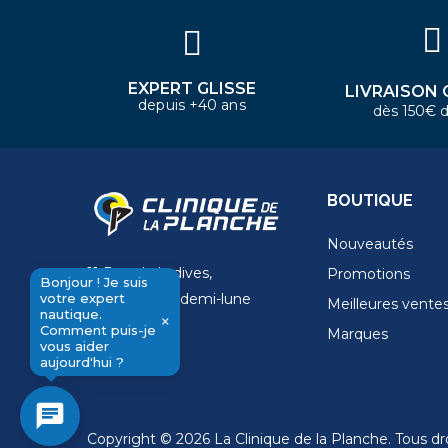
aider aujourd'hui ?
EXPERT GLISSE
LIVRAISON 
depuis +40 ans
dès 150€ d
BOUTIQUE
Nouveautés
11 Rue de la dives,
Promotions
Bonjour ! Je suis
votre expert
4 Place de la demi-lune
Meilleures vente
nautique.
×
14000 Caen
Comment puis-je
Marques
send
vous aider
aujourd'hui ?
chat
Copyright © 2026 La Clinique de la Planche. Tous dro