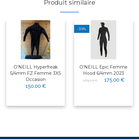
Produit similaire
-35%
O'NEILL Hyperfreak
O'NEILL Epic Femme
5/4mm FZ Femme 3XS
Hood 6/4mm 2023
Occasion
175,00 €
269,23 €
150,00 €