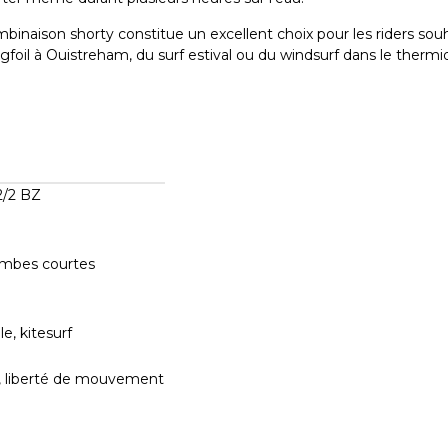
naison shorty constitue un excellent choix pour les riders souh
foil à Ouistreham, du surf estival ou du windsurf dans le therm
2/2 BZ
ambes courtes
le, kitesurf
é, liberté de mouvement