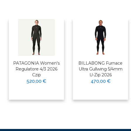
PATAGONIA Women's
BILLABONG Furnace
Regulatore 4/3 2026
Ultra Gullwing 5/4mm
Czip
U-Zip 2026
520,00 €
470,00 €
×
Bonjour ! Je suis votre expert
nautique. Comment puis-je vous