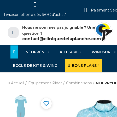
Paiement Séc
Livraison offerte dès 150€ d'achat*
Nous ne sommes pas joignable ? Une
question ?
contact@cliniquedelaplanche.com
NÉOPRÈNE
KITESURF
WINDSURF
ECOLE DE KITE & WING
BONS PLANS
Accueil
Équipement Rider
Combinaisons
NEILPRYDE 