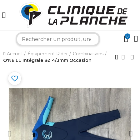
0
×
search
Accueil
Équipement Rider
Combinaisons
Bonjour ! Je suis votre expert nautique.
O'NEILL Intégrale BZ 4/3mm Occasion
Comment puis-je vous aider aujourd'hui ?