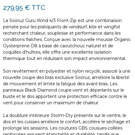
279,95 €
TTC
La Soöruz Guru Wind 4/3 Front-Zip est une combinaison
pensée pour les pratiquants de windsurf, kite et wingfoil
recherchant chaleur, souplesse et performance dans les
conditions fraîches. Conçue avec la nouvelle mousse Örganic
Oysterprene Ö8 à base de caoutchouc naturel et de
coquilles d’huîtres, elle offre une excellente isolation
thermique tout en réduisant son impact environnemental.
Son revêtement en polyester et nylon recyclé, associé à une
nouvelle coupe des bras exclusive Soöruz, améliore la liberté
de mouvement et limite la fatigue des avant-bras. Les
panneaux Black Diamond coupe-vent et déperlants sur le
buste et le dos apportent une protection efficace contre le
vent pour conserver un maximum de chaleur.
La doublure intérieure Storm-Dry présente sur le ventre, le
dos et les cuisses améliore le confort, accélère le séchage et
prolonge les sessions. Les coutures GBS cousues-collées
renforcées assurent étanchéité et durabilité, tandis que