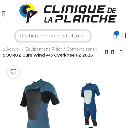
0
search
×
Accueil
Équipement Rider
Combinaisons
SOORUZ Guru Wind 4/3 Overknee FZ 2026
Bonjour ! Je suis votre expert nautique.
Comment puis-je vous aider aujourd'hui ?