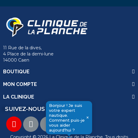
11 Rue de la dives,
4 Place de la demi-lune
14000 Caen
BOUTIQUE
MON COMPTE
LA CLINIQUE
Bonjour ! Je suis
SUIVEZ-NOUS
votre expert
nautique.
×
Comment puis-je
vous aider
send
aujourd'hui ?
Copyright © 2026 La Clinique de la Planche. Tous droits