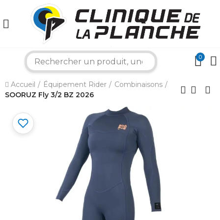
0
search
×
Accueil
Équipement Rider
Combinaisons
SOORUZ Fly 3/2 BZ 2026
Bonjour ! Je suis votre expert nautique.
Comment puis-je vous aider aujourd'hui ?