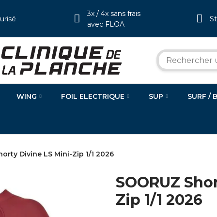
3x / 4x sans frais
urisé
S
avec FLOA
WING
FOIL ELECTRIQUE
SUP
SURF / 
rty Divine LS Mini-Zip 1/1 2026
SOORUZ Short
Zip 1/1 2026