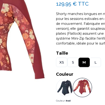
129,95 €
TTC
Shorty manches longues en né
pour les sessions estivales e
de mouvement. Fabriquée en 
version), elle garantit soupl
plates (Flatlock) assurent une e
système Mini-Zip facilite l’en
confortable, idéale pour le sur
Taille
XS
S
M
L
Couleur
Couleur :
Red