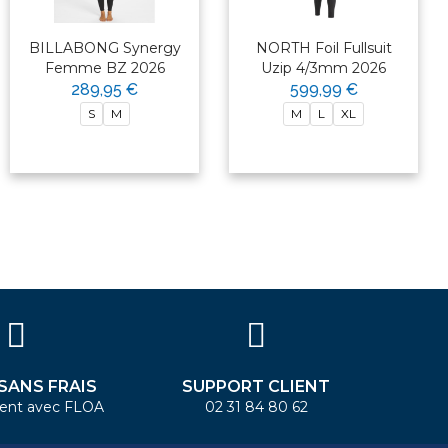
BILLABONG Synergy
NORTH Foil Fullsuit
Femme BZ 2026
Uzip 4/3mm 2026
289,95 €
599,99 €
S
M
M
L
XL
 SANS FRAIS
SUPPORT CLIENT
ent avec FLOA
02 31 84 80 62