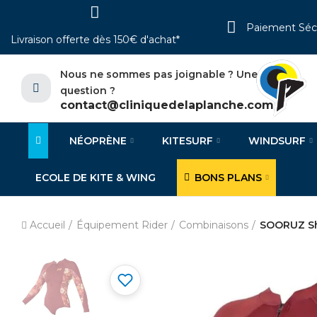
Paiement Séc
Livraison offerte dès 150€ d'achat*
Nous ne sommes pas joignable ? Une
question ?
contact@cliniquedelaplanche.com
NÉOPRÈNE
KITESURF
WINDSURF
ECOLE DE KITE & WING
BONS PLANS
Accueil
Équipement Rider
Combinaisons
SOORUZ Sho