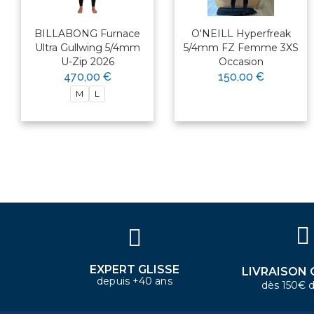
BILLABONG Furnace
O'NEILL Hyperfreak
Ultra Gullwing 5/4mm
5/4mm FZ Femme 3XS
U-Zip 2026
Occasion
470,00 €
150,00 €
M
L
×
Bonjour ! Je suis votre expert
nautique. Comment puis-je vous
aider aujourd'hui ?
EXPERT GLISSE
LIVRAISON 
depuis +40 ans
dès 150€ d