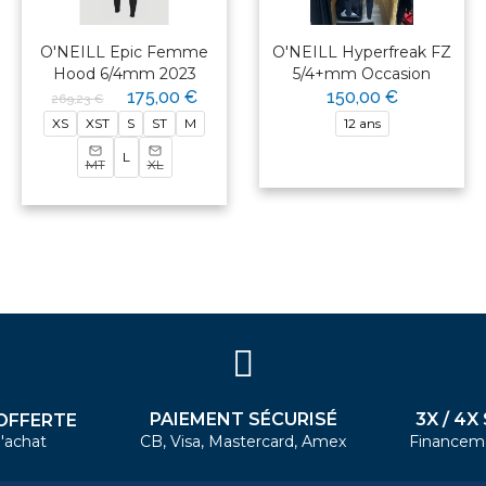
O'NEILL Epic Femme
O'NEILL Hyperfreak FZ
Hood 6/4mm 2023
5/4+mm Occasion
175,00 €
150,00 €
269,23 €
XS
XST
S
ST
M
12 ans
L
MT
XL
PAIEMENT SÉCURISÉ
3X / 4X
OFFERTE
'achat
CB, Visa, Mastercard, Amex
Financem