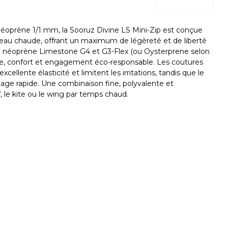
oprène 1/1 mm, la Sooruz Divine LS Mini-Zip est conçue
n eau chaude, offrant un maximum de légèreté et de liberté
néoprène Limestone G4 et G3-Flex (ou Oysterprene selon
esse, confort et engagement éco-responsable. Les coutures
xcellente élasticité et limitent les irritations, tandis que le
filage rapide. Une combinaison fine, polyvalente et
f, le kite ou le wing par temps chaud.