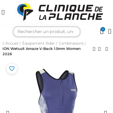
0
search
×
Accueil
Équipement Rider
Combinaisons
ION Wetsuit Amaze V-Back 1.5mm Women
Bonjour ! Je suis votre expert nautique.
2026
Comment puis-je vous aider aujourd'hui ?