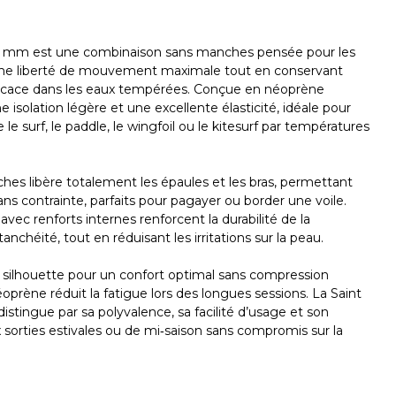
3 mm est une combinaison sans manches pensée pour les
une liberté de mouvement maximale tout en conservant
ficace dans les eaux tempérées. Conçue en néoprène
e isolation légère et une excellente élasticité, idéale pour
e surf, le paddle, le wingfoil ou le kitesurf par températures
es libère totalement les épaules et les bras, permettant
s contrainte, parfaits pour pagayer ou border une voile.
vec renforts internes renforcent la durabilité de la
nchéité, tout en réduisant les irritations sur la peau.
 silhouette pour un confort optimal sans compression
éoprène réduit la fatigue lors des longues sessions. La Saint
tingue par sa polyvalence, sa facilité d’usage et son
sorties estivales ou de mi‑saison sans compromis sur la