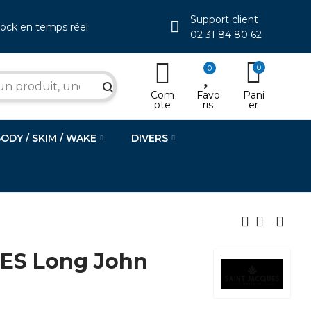
Support client
tock en temps réel
02 31 84 80 62
0
0
search
Com
Favo
Pani
pte
ris
er
BODY / SKIM / WAKE
DIVERS
ES Long John