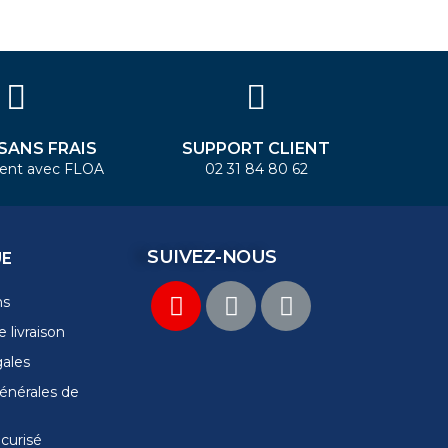
 SANS FRAIS
SUPPORT CLIENT
ent avec FLOA
02 31 84 80 62
SUIVEZ-NOUS
UE
ns
 livraison
gales
énérales de
curisé