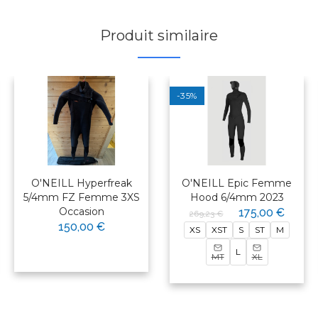
Produit similaire
-35%
O'NEILL Hyperfreak
O'NEILL Epic Femme
5/4mm FZ Femme 3XS
Hood 6/4mm 2023
Occasion
175,00 €
269,23 €
150,00 €
XS
XST
S
ST
M
L
MT
XL