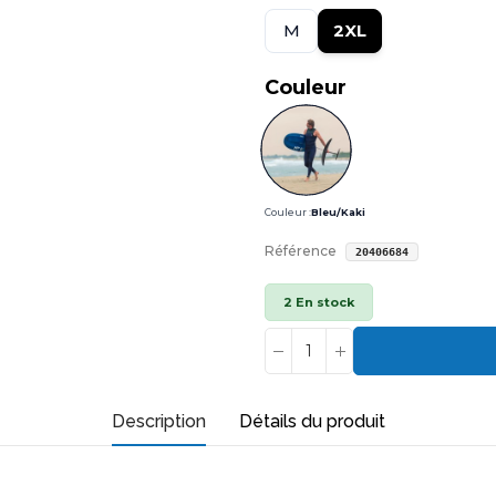
M
2XL
Couleur
Couleur :
Bleu/Kaki
Référence
20406684
2 En stock
Description
Détails du produit