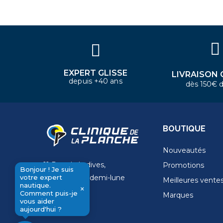
Bonjour ! Je suis votre expert
nautique. Comment puis-je vous
aider aujourd'hui ?
EXPERT GLISSE
LIVRAISON 
depuis +40 ans
dès 150€ d
BOUTIQUE
Nouveautés
11 Rue de la dives,
Promotions
Bonjour ! Je suis
votre expert
4 Place de la demi-lune
Meilleures vente
nautique.
×
14000 Caen
Comment puis-je
Marques
send
vous aider
aujourd'hui ?