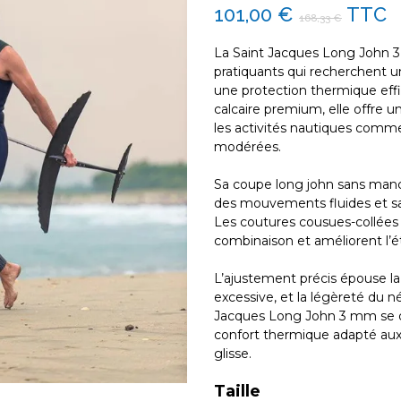
101,00 €
TTC
168,33 €
La Saint Jacques Long John 
pratiquants qui recherchent 
une protection thermique ef
calcaire premium, elle offre un
les activités nautiques comme l
modérées.
Sa coupe long john sans manch
des mouvements fluides et san
Les coutures cousues-collées a
combinaison et améliorent l’éta
L’ajustement précis épouse la
excessive, et la légèreté du n
Jacques Long John 3 mm se dis
confort thermique adapté aux 
glisse.
Taille