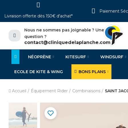
Paiement Séc
Livraison offerte dès 150€ d'achat*
Nous ne sommes pas joignable ? Une
question ?
contact@cliniquedelaplanche.com
NÉOPRÈNE
KITESURF
WINDSURF
ECOLE DE KITE & WING
BONS PLANS
Accueil
Équipement Rider
Combinaisons
SAINT JAC