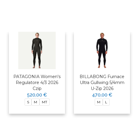
PATAGONIA Women's
BILLABONG Furnace
Regulatore 4/3 2026
Ultra Gullwing 5/4mm
Czip
U-Zip 2026
520,00 €
470,00 €
S
M
MT
M
L
×