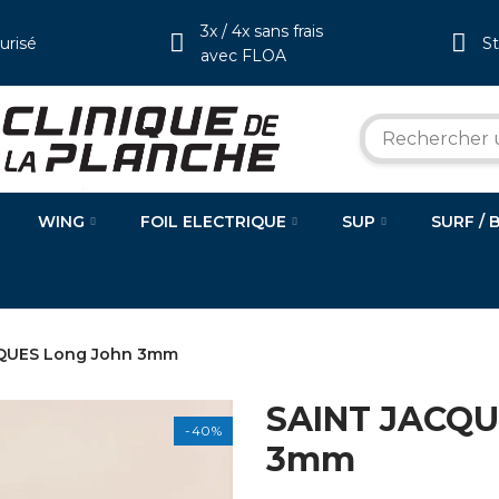
3x / 4x sans frais
urisé
S
avec FLOA
WING
FOIL ELECTRIQUE
SUP
SURF / 
QUES Long John 3mm
SAINT JACQU
-40%
3mm