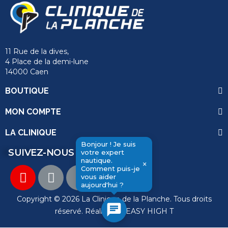
11 Rue de la dives,
4 Place de la demi-lune
14000 Caen
BOUTIQUE
MON COMPTE
LA CLINIQUE
Bonjour ! Je suis
SUIVEZ-NOUS
votre expert
nautique.
×
Comment puis-je
vous aider
send
aujourd'hui ?
Copyright © 2026 La Clinique de la Planche. Tous droits
chat
réservé. Réalisation
EASY HIGH T