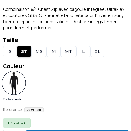
Combinaison 6/4 Chest Zip avec cagoule intégrée, UltraFlex
et coutures GBS. Chaleur et étanchéité pour l’hiver en surf,
liberté d’épaules, finitions solides. Doublée intégralement
pour durer et performer.
Taille
S
ST
MS
M
MT
L
XL
Couleur
Couleur :
Noir
Référence
20391980
1 En stock