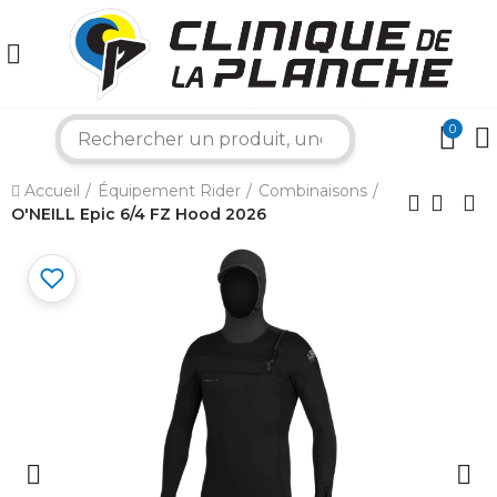
0
search
×
Accueil
Équipement Rider
Combinaisons
O'NEILL Epic 6/4 FZ Hood 2026
Bonjour ! Je suis votre expert nautique.
Comment puis-je vous aider aujourd'hui ?