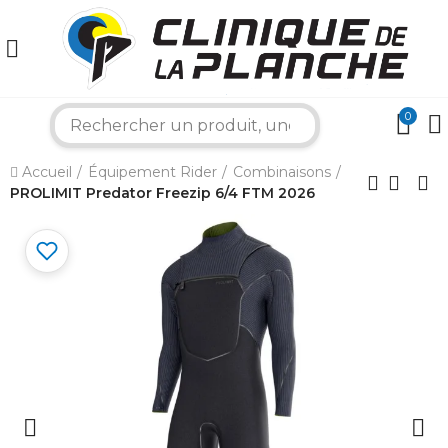
0
search
×
Accueil
Équipement Rider
Combinaisons
PROLIMIT Predator Freezip 6/4 FTM 2026
Bonjour ! Je suis votre expert nautique.
Comment puis-je vous aider aujourd'hui ?