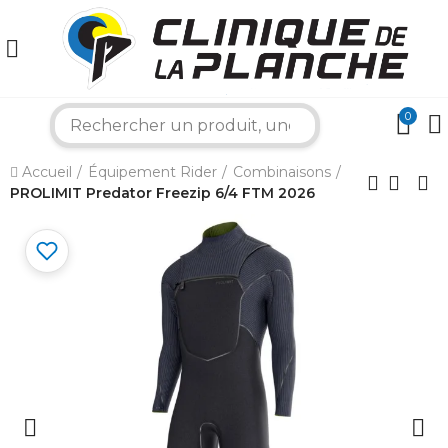
0
search
×
Accueil
Équipement Rider
Combinaisons
PROLIMIT Predator Freezip 6/4 FTM 2026
Bonjour ! Je suis votre expert nautique.
Comment puis-je vous aider aujourd'hui ?