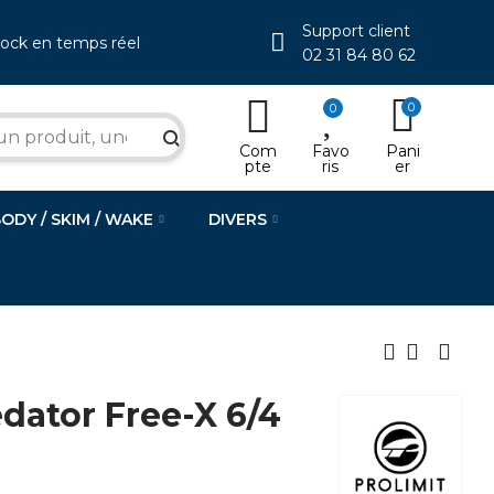
Support client
tock en temps réel
02 31 84 80 62
0
0
search
Com
Favo
Pani
pte
ris
er
BODY / SKIM / WAKE
DIVERS
dator Free-X 6/4