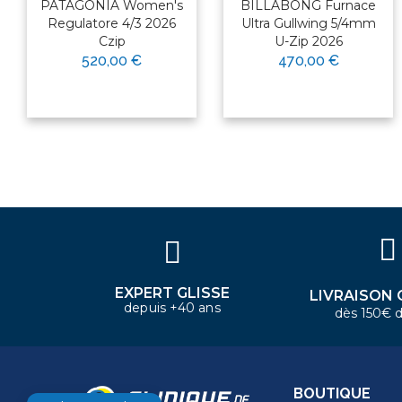
PATAGONIA Women's
BILLABONG Furnace
Regulatore 4/3 2026
Ultra Gullwing 5/4mm
Czip
U-Zip 2026
×
520,00 €
470,00 €
Bonjour ! Je suis votre expert
nautique. Comment puis-je vous
aider aujourd'hui ?
EXPERT GLISSE
LIVRAISON 
depuis +40 ans
dès 150€ d
BOUTIQUE