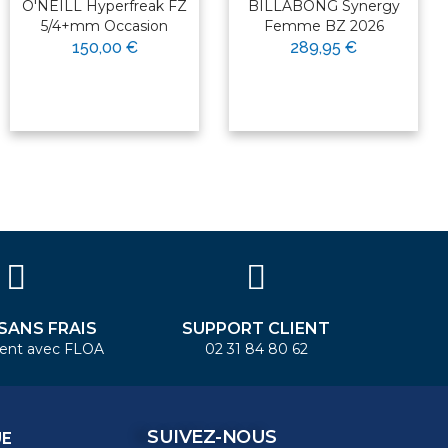
O'NEILL Hyperfreak FZ
BILLABONG Synergy
5/4+mm Occasion
Femme BZ 2026
150,00 €
289,95 €
 SANS FRAIS
SUPPORT CLIENT
ent avec FLOA
02 31 84 80 62
SUIVEZ-NOUS
UE