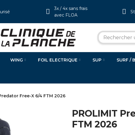
3x / 4x sans frais
urisé
S
avec FLOA
WING
FOIL ELECTRIQUE
SUP
SURF / 
redator Free-X 6/4 FTM 2026
PROLIMIT Pre
FTM 2026