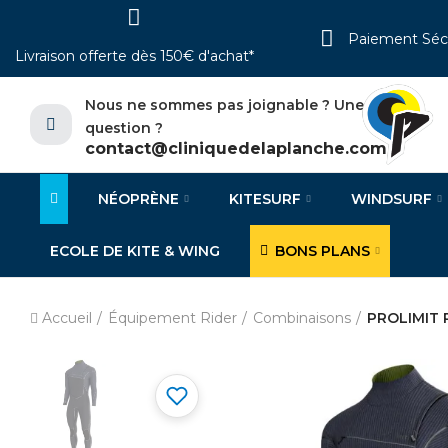
Paiement Séc
Livraison offerte dès 150€ d'achat*
Nous ne sommes pas joignable ? Une
question ?
contact@cliniquedelaplanche.com
NÉOPRÈNE
KITESURF
WINDSURF
ECOLE DE KITE & WING
BONS PLANS
Accueil
Équipement Rider
Combinaisons
PROLIMIT P