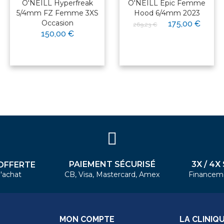
O'NEILL Hyperfreak
O'NEILL Epic Femme
5/4mm FZ Femme 3XS
Hood 6/4mm 2023
Occasion
175,00 €
269,23 €
150,00 €
PAIEMENT SÉCURISÉ
3X / 4X
OFFERTE
'achat
CB, Visa, Mastercard, Amex
Financem
MON COMPTE
LA CLINIQ