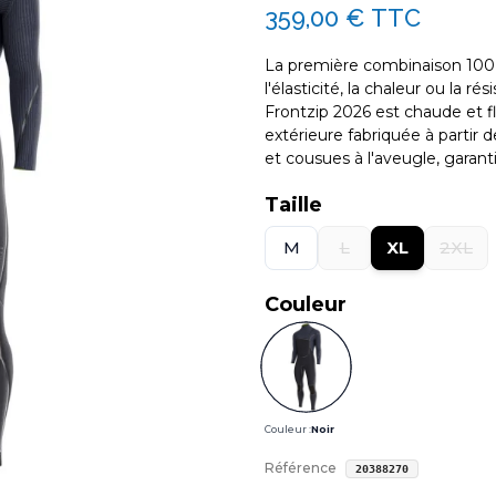
359,00 €
TTC
La première combinaison 100
l'élasticité, la chaleur ou la 
Frontzip 2026 est chaude et f
extérieure fabriquée à partir
et cousues à l'aveugle, garantis
Taille
M
L
XL
2XL
Couleur
Couleur :
Noir
Référence
20388270