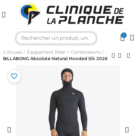
0
search
×
Accueil
Équipement Rider
Combinaisons
BILLABONG Absolute Natural Hooded 5/4 2026
Bonjour ! Je suis votre expert nautique.
Comment puis-je vous aider aujourd'hui ?