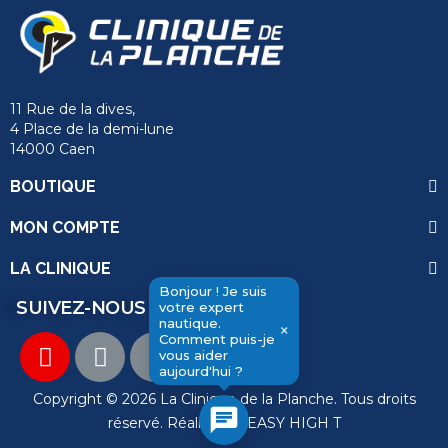
11 Rue de la dives,
4 Place de la demi-lune
14000 Caen
BOUTIQUE
MON COMPTE
LA CLINIQUE
Bonjour ! Je suis
SUIVEZ-NOUS
votre expert
nautique.
×
Comment puis-je
send
vous aider
aujourd'hui ?
Copyright © 2026 La Clinique de la Planche. Tous droits
chat
réservé. Réalisation
EASY HIGH T