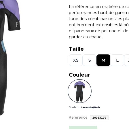
La référence en matière de c
performances haut de gamme.
l'une des combinaisons les pl
entièrement extensibles là où
et panneaux de poitrine et de
garder au chaud.
Taille
XS
S
M
L
Couleur
Couleur :
Lavende/Noir
Référence
20385170