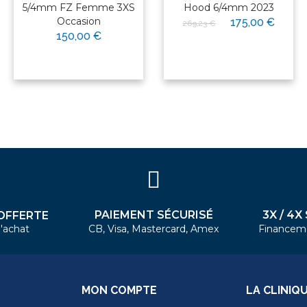
5/4mm FZ Femme 3XS
Hood 6/4mm 2023
Occasion
175,00 €
269,23 €
150,00 €
PAIEMENT SÉCURISÉ
3X / 4X
OFFERTE
'achat
CB, Visa, Mastercard, Amex
Financem
MON COMPTE
LA CLINIQ