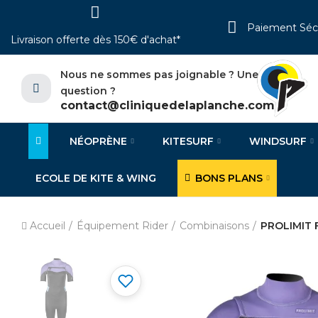
Paiement Séc
Livraison offerte dès 150€ d'achat*
Nous ne sommes pas joignable ? Une
question ?
contact@cliniquedelaplanche.com
NÉOPRÈNE
KITESURF
WINDSURF
ECOLE DE KITE & WING
BONS PLANS
Accueil
Équipement Rider
Combinaisons
PROLIMIT 