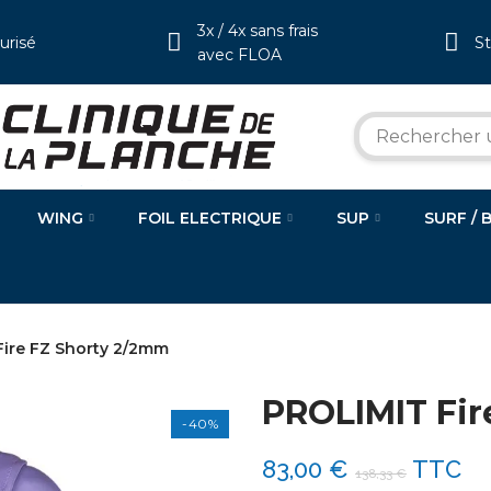
3x / 4x sans frais
urisé
S
avec FLOA
WING
FOIL ELECTRIQUE
SUP
SURF / 
Fire FZ Shorty 2/2mm
PROLIMIT Fir
-40%
83,00 €
TTC
138,33 €