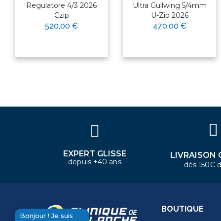
Regulatore 4/3 2026
Ultra Gullwing 5/4mm
Czip
U-Zip 2026
×
520,00 €
470,00 €
Bonjour ! Je suis votre expert
nautique. Comment puis-je vous
aider aujourd'hui ?
EXPERT GLISSE
LIVRAISON 
depuis +40 ans
dès 150€ d
BOUTIQUE
Bonjour ! Je suis