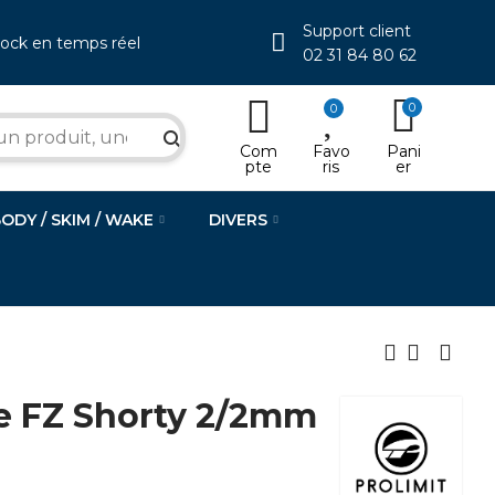
Support client
tock en temps réel
02 31 84 80 62
0
0
search
Com
Favo
Pani
pte
ris
er
BODY / SKIM / WAKE
DIVERS
e FZ Shorty 2/2mm